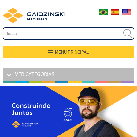
Embalagem
Extrusão
Pintura
Secagem
MENU PRINCIPAL
Página Inicial
Transferência e Armazenagem
VER CATEGORIAS
Quem Somos
Recobrimento
Produtos
Fresamento, Lixamento e
Polimento
Aplicações
Linhas de Produção
Gravação
Representantes
Corte e Modelagem