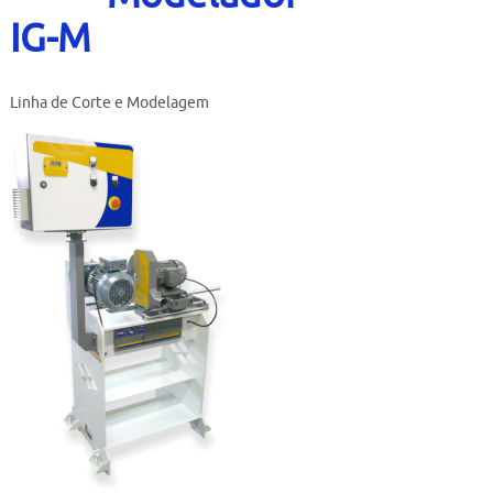
Contato
IG-M
Bruta
Usados
Linha de Corte e Modelagem