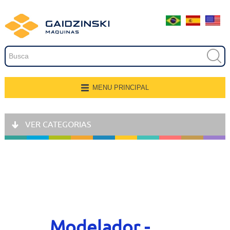
Embalagem
Extrusão
Pintura
Secagem
MENU PRINCIPAL
Página Inicial
Transferência e Armazenagem
VER CATEGORIAS
Quem Somos
Recobrimento
Produtos
Fresamento, Lixamento e
Polimento
Aplicações
Linhas de Produção
Gravação
Representantes
Modelador -
Corte e Modelagem