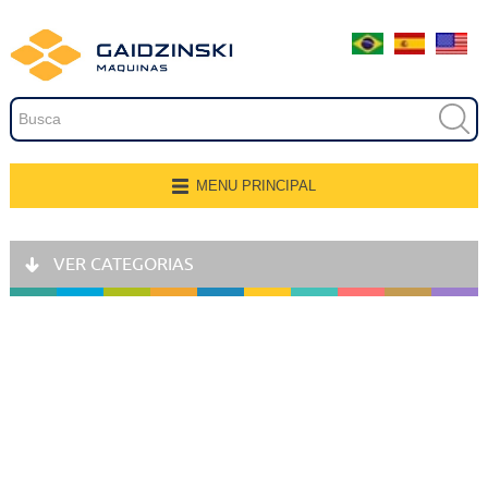
Embalagem
Extrusão
Pintura
Secagem
MENU PRINCIPAL
Página Inicial
Transferência e Armazenagem
VER CATEGORIAS
Quem Somos
Recobrimento
Produtos
Fresamento, Lixamento e
Polimento
Aplicações
Linhas de Produção
Gravação
Representantes
Corte e Modelagem