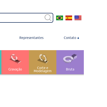
Representantes
Contato
Contato
Localização
Trabalhe Conosco
Corte e
Gravação
Bruta
Modelagem
Transferência e
nagem
 Polimento
Armazenagem