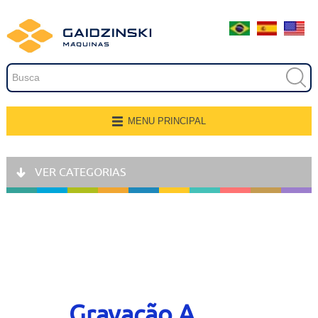
Embalagem
Extrusão
Pintura
Secagem
MENU PRINCIPAL
Página Inicial
Transferência e Armazenagem
VER CATEGORIAS
Quem Somos
Recobrimento
Produtos
Fresamento, Lixamento e
Polimento
Aplicações
Linhas de Produção
Gravação
Representantes
Gravação A
Corte e Modelagem